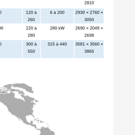
2810
0
120 à
6 à 200
2930 × 2760 ×
260
3050
00
220 à
280 kW
2690 × 2049 ×
280
2698
0
300 à
315 à 440
3581 × 3560 ×
550
3865