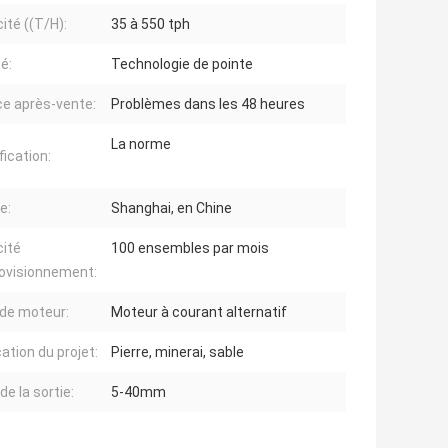
ité ((T/H):
35 à 550 tph
é:
Technologie de pointe
ce après-vente:
Problèmes dans les 48 heures
La norme
fication:
e:
Shanghai, en Chine
ité
100 ensembles par mois
ovisionnement:
de moteur:
Moteur à courant alternatif
ation du projet:
Pierre, minerai, sable
 de la sortie:
5-40mm