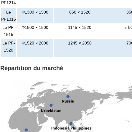
PF1214
Le
Φ1300 × 1500
860 × 1520
35
PF1315
Le PF-
Φ1500 × 1500
1145 × 1520
≤ 5
1515
Le PF-
Φ1520 × 2000
1245 × 2050
70
1520
Répartition du marché