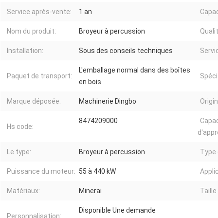
Service après-vente:
1 an
Capac
Nom du produit:
Broyeur à percussion
Qualit
Installation:
Sous des conseils techniques
Servi
L'emballage normal dans des boîtes
Paquet de transport:
Spéci
en bois
Marque déposée:
Machinerie Dingbo
Origin
8474209000
Capac
Hs code:
d'appr
Le type:
Broyeur à percussion
Type 
Puissance du moteur:
55 à 440 kW
Applic
Matériaux:
Minerai
Taille
Disponible Une demande
Personnalisation: