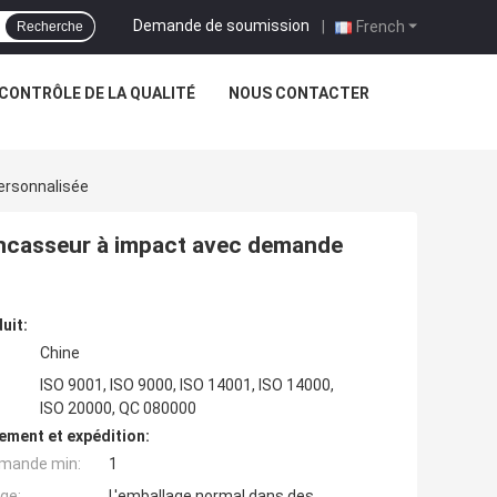
Demande de soumission
|
French
Recherche
CONTRÔLE DE LA QUALITÉ
NOUS CONTACTER
ersonnalisée
ncasseur à impact avec demande
uit:
Chine
ISO 9001, ISO 9000, ISO 14001, ISO 14000,
ISO 20000, QC 080000
ement et expédition:
mande min:
1
ge:
L'emballage normal dans des