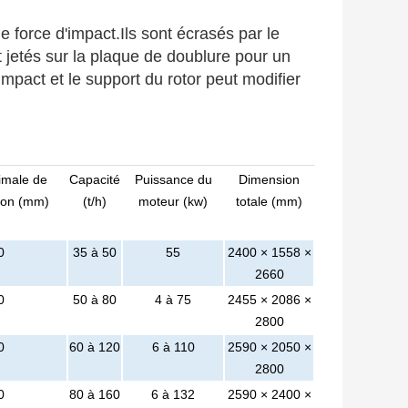
force d'impact.Ils sont écrasés par le
 jetés sur la plaque de doublure pour un
impact et le support du rotor peut modifier
imale de
Capacité
Puissance du
Dimension
tion (mm)
(t/h)
moteur (kw)
totale (mm)
0
35 à 50
55
2400 × 1558 ×
2660
0
50 à 80
4 à 75
2455 × 2086 ×
2800
0
60 à 120
6 à 110
2590 × 2050 ×
2800
0
80 à 160
6 à 132
2590 × 2400 ×