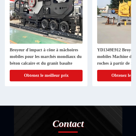
Broyeur d'impact à cône à mâchoires
YD1349E912 Broyeur
mobiles pour les marchés mondiaux du
mobiles Machine de 
béton calcaire et du granit basalte
roches à partir de m
alternatif
Obtenez le meilleur prix
Obtenez le me
Contact