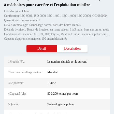
à mâchoires pour carrière et l'exploitation minière
Lieu d'origine: Chine
Certification: ISO 9001, ISO 9000, ISO 14001, ISO 14000, ISO 20000, QC 080000
Quantité de commande min: 1
Détails d'emballage: L'emballage normal dans des boîtes en bois
Délai de livraison: Temps de livraison en haute saison: 1 à 3 mois, hors saison: un mois
Conditions de paiement: LC, T/T, D/P, PayPal, Western Union, Paiement à petite somme, Grammes d'argent
Capacité d'approvisionnement: 100 ensembles/année
Détail
Description
1Modèle N°.:
Le nombre d'unités est le suivant:
2Les marchés d'exportation:
Mondial
3Le pouvoir:
134kw
4Capacité (t/h):
80 à 200 tonnes par heure
5Qualité:
Technologie de pointe