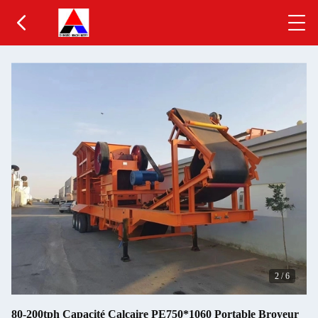
2
/
6
80-200tph Capacité Calcaire PE750*1060 Portable Broyeur